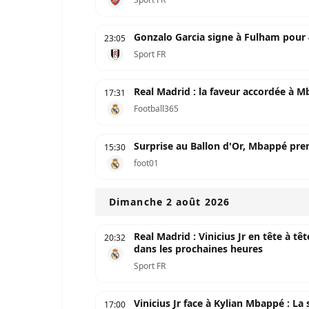
Gonzalo Garcia signe à Fulham pour 
23:05
Sport FR
Real Madrid : la faveur accordée à 
17:31
Football365
Surprise au Ballon d'Or, Mbappé pren
15:30
foot01
Dimanche 2 août 2026
Real Madrid : Vinicius Jr en tête à t
20:32
dans les prochaines heures
Sport FR
Vinicius Jr face à Kylian Mbappé : La 
17:00