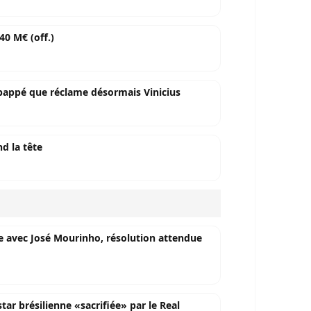
40 M€ (off.)
Mbappé que réclame désormais Vinicius
d la tête
ête avec José Mourinho, résolution attendue
star brésilienne «sacrifiée» par le Real