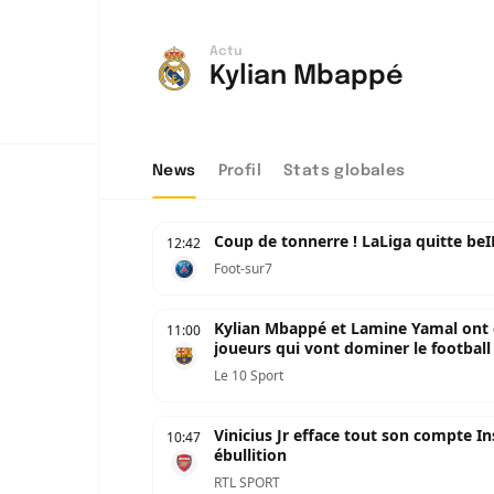
Actu
Kylian Mbappé
News
Profil
Stats globales
Coup de tonnerre ! LaLiga quitte be
12:42
Foot-sur7
Kylian Mbappé et Lamine Yamal ont d
11:00
joueurs qui vont dominer le football 
Le 10 Sport
Vinicius Jr efface tout son compte I
10:47
ébullition
RTL SPORT